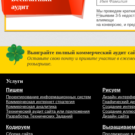
аудит
Мы проведем кратки
выявим 3-5 недост
влияющи
на конверсию, и пре
Выиграйте полный коммерческий аудит сай
Оставьте свою почту и примите участие в ежеме
розыгрыше.
Услуги
Пишем
Рисуем
Проектирование информационных систем
Дизайн интерф
Коммерческая интернет стратегия
Графический ди
Коммерческая аналитика
Создание интер
Технический аудит сайта или приложения
Создание иллю
Разработка Технических Заданий
Дизайн сайта
Кодируем
Выращивае
Сборка сайта
Продвижение в 