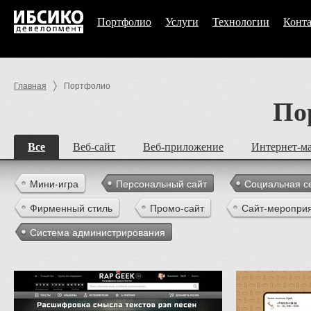
Портфолио
Услуги
Технологии
Конт
Главная
Портфолио
По
Все
Веб-сайт
Веб-приложение
Интернет-м
Мини-игра
Персональный сайт
Социальная с
Фирменный стиль
Промо-сайт
Сайт-меропри
Система администрирования