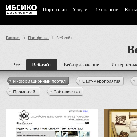
Портфолио
Услуги
Технологии
Конт
Главная
Портфолио
Веб-сайт
В
Все
Веб-сайт
Веб-приложение
Интернет-м
Информационный портал
Сайт-мероприятия
Промо-сайт
Сайт-визитка