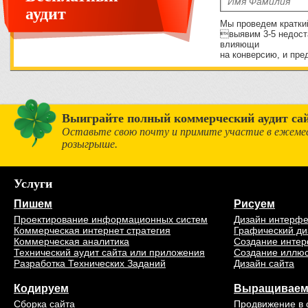
аудит
Мы проведем кратки
выявим 3-5 недост
влияющи
на конверсию, и пре
Выиграйте полный коммерческий аудит сай
Оставьте свою почту и примите участие в ежеме
розыгрыше.
Услуги
Пишем
Рисуем
Проектирование информационных систем
Дизайн интерф
Коммерческая интернет стратегия
Графический ди
Коммерческая аналитика
Создание интер
Технический аудит сайта или приложения
Создание иллю
Разработка Технических Заданий
Дизайн сайта
Кодируем
Выращивае
Сборка сайта
Продвижение в 