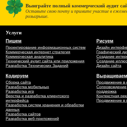
Выиграйте полный коммерческий аудит сай
Оставьте свою почту и примите участие в ежеме
розыгрыше.
Услуги
Пишем
Рисуем
Проектирование информационных систем
Дизайн интерф
Коммерческая интернет стратегия
Графический ди
Коммерческая аналитика
Создание интер
Технический аудит сайта или приложения
Создание иллю
Разработка Технических Заданий
Дизайн сайта
Кодируем
Выращивае
Сборка сайта
Продвижение в 
Разработка мобильных
Сопровождение,
Разработка игр
поддержка
Верстка и разработка клиентского
Контекстная ре
интерфейса
Продвижение в 
Разработка систем хранения и обработки
данных
Разработка сайтов
Разработка веб-приложений