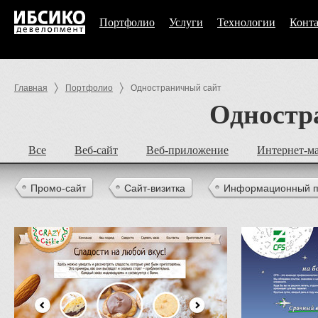
Портфолио
Услуги
Технологии
Конт
Главная
Портфолио
Одностраничный сайт
Одностр
Все
Веб-сайт
Веб-приложение
Интернет-м
Промо-сайт
Сайт-визитка
Информационный п