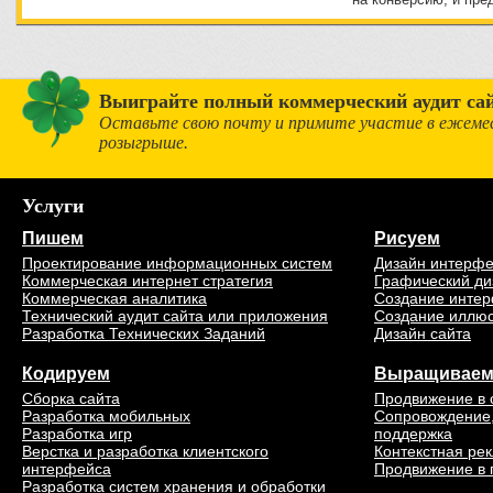
Выиграйте полный коммерческий аудит сай
Оставьте свою почту и примите участие в ежеме
розыгрыше.
Услуги
Пишем
Рисуем
Проектирование информационных систем
Дизайн интерф
Коммерческая интернет стратегия
Графический ди
Коммерческая аналитика
Создание интер
Технический аудит сайта или приложения
Создание иллю
Разработка Технических Заданий
Дизайн сайта
Кодируем
Выращивае
Сборка сайта
Продвижение в 
Разработка мобильных
Сопровождение,
Разработка игр
поддержка
Верстка и разработка клиентского
Контекстная ре
интерфейса
Продвижение в 
Разработка систем хранения и обработки