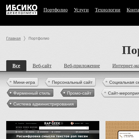
Портфолио
Услуги
Технологии
Конт
Главная
Портфолио
По
Все
Веб-сайт
Веб-приложение
Интернет-м
Мини-игра
Персональный сайт
Социальная с
Фирменный стиль
Промо-сайт
Сайт-меропри
Система администрирования