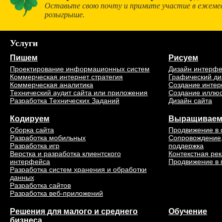
Оставьте свою почту и примите участие в ежеме
розыгрыше.
Услуги
Пишем
Рисуем
Проектирование информационных систем
Дизайн интерф
Коммерческая интернет стратегия
Графический ди
Коммерческая аналитика
Создание интер
Технический аудит сайта или приложения
Создание иллю
Разработка Технических Заданий
Дизайн сайта
Кодируем
Выращивае
Сборка сайта
Продвижение в 
Разработка мобильных
Сопровождение,
Разработка игр
поддержка
Верстка и разработка клиентского
Контекстная ре
интерфейса
Продвижение в 
Разработка систем хранения и обработки
данных
Разработка сайтов
Разработка веб-приложений
Решения для малого и среднего
Обучение
бизнеса