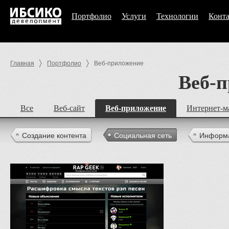
Портфолио
Услуги
Технологии
Конт
Главная
Портфолио
Веб-приложение
Веб-
Все
Веб-сайт
Веб-приложение
Интернет-м
Создание контента
Социальная сеть
Информа