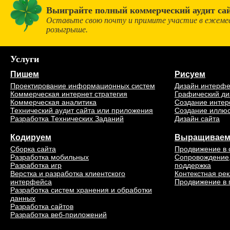
Выиграйте полный коммерческий аудит сай
Оставьте свою почту и примите участие в ежеме
розыгрыше.
Услуги
Пишем
Рисуем
Проектирование информационных систем
Дизайн интерф
Коммерческая интернет стратегия
Графический ди
Коммерческая аналитика
Создание интер
Технический аудит сайта или приложения
Создание иллю
Разработка Технических Заданий
Дизайн сайта
Кодируем
Выращивае
Сборка сайта
Продвижение в 
Разработка мобильных
Сопровождение,
Разработка игр
поддержка
Верстка и разработка клиентского
Контекстная ре
интерфейса
Продвижение в 
Разработка систем хранения и обработки
данных
Разработка сайтов
Разработка веб-приложений